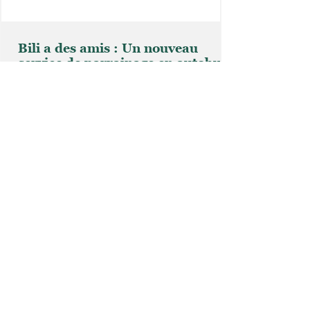
Bili a des amis : Un nouveau
service de parrainage en autobus
pour la MRC de Nicolet-Yamaska