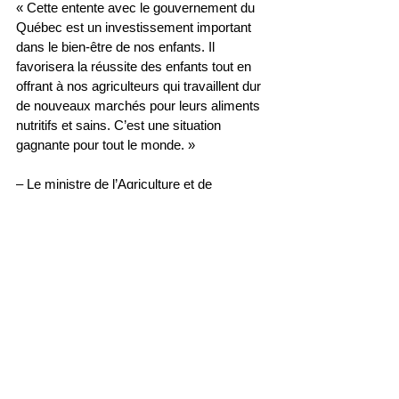
« Cette entente avec le gouvernement du 
Québec est un investissement important 
dans le bien-être de nos enfants. Il 
favorisera la réussite des enfants tout en 
offrant à nos agriculteurs qui travaillent dur 
de nouveaux marchés pour leurs aliments 
nutritifs et sains. C’est une situation 
gagnante pour tout le monde. »
– Le ministre de l’Agriculture et de 
l’Agroalimentaire, l’honorable Lawrence 
MacAulay
« Le gouvernement du Québec est satisfait 
de la conclusion de cette entente qui lui 
assure d’obtenir sa juste part de 
l’enveloppe fédérale destinée à l’aide 
alimentaire scolaire. La réussite scolaire 
des enfants passe notamment par un 
accès à une alimentation saine et 